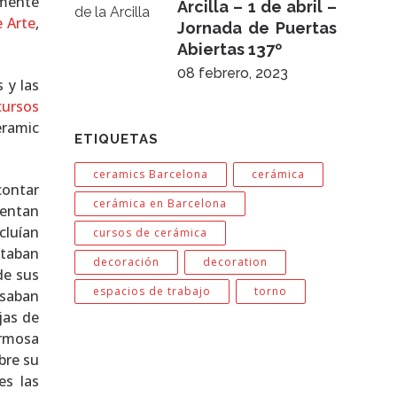
amente
Arcilla – 1 de abril –
 Arte
,
Jornada de Puertas
Abiertas 137º
08 febrero, 2023
 y las
cursos
eramic
ETIQUETAS
ceramics Barcelona
cerámica
contar
cerámica en Barcelona
sentan
cluían
cursos de cerámica
ntaban
decoración
decoration
de sus
espacios de trabajo
torno
usaban
jas de
ermosa
bre su
es las