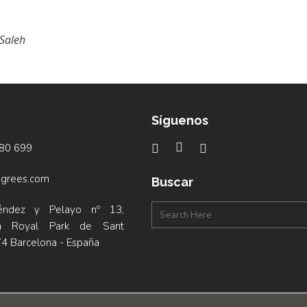
 Saleh
Síguenos
480 699
grees.com
Buscar
éndez y Pelayo nº 13,
ión Royal Park de Sant
74 Barcelona - España