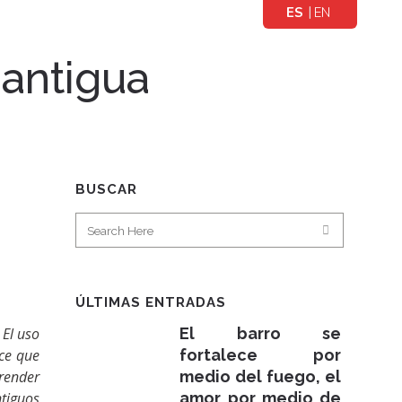
ES
EN
PA
GLI
Ñ
SH
antigua
OL
BUSCAR
ÚLTIMAS ENTRADAS
 El uso
El barro se
ace que
fortalece por
render
medio del fuego, el
tiguos
amor por medio de