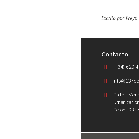
Escrito por Freya
Contacto
(+34) 620 
info@137de
Calle Men
Urbanizac
Celoni, 084