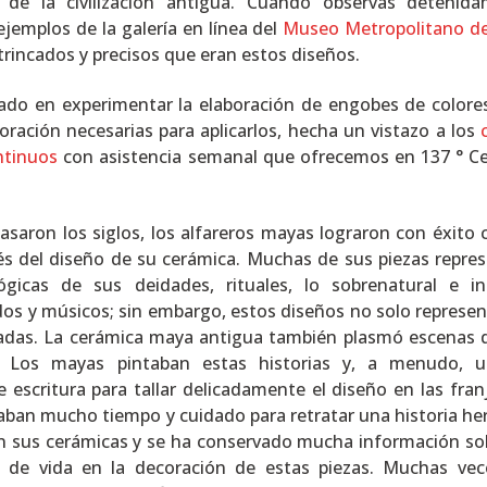
 de la civilización antigua. Cuando observas detenid
ejemplos de la galería en línea del
Museo Metropolitano de
trincados y precisos que eran estos diseños.
sado en experimentar la elaboración de engobes de colores
oración necesarias para aplicarlos, hecha un vistazo a los
ntinuos
con asistencia semanal que ofrecemos en 137 ° C
saron los siglos, los alfareros mayas lograron con éxito 
vés del diseño de su cerámica. Muchas de sus piezas repre
lógicas de sus deidades, rituales, lo sobrenatural e in
os y músicos; sin embargo, estos diseños no solo represe
adas. La cerámica maya antigua también plasmó escenas 
s. Los mayas pintaban estas historias y, a menudo, 
 escritura para tallar delicadamente el diseño en las fran
aban mucho tiempo y cuidado para retratar una historia h
 en sus cerámicas y se ha conservado mucha información so
lo de vida en la decoración de estas piezas. Muchas vec