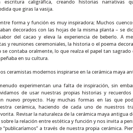
escritura caligráfica, creando historias narrativas 
dida que giras la vasija.
 entre forma y función es muy inspiradora; Muchos cuenco
taban decorados con las hojas de la misma planta – se di
 sabor del cacao y eleva la experiencia de beberlo. A m
stas y reuniones ceremoniales, la historia o el poema decor
o se contaba oralmente, lo que realza el papel tan sagrado 
peñaba en su cultura.
s ceramistas modernos inspirarse en la cerámica maya an
 menudo experimentan una falta de inspiración, sin emba
idamos de usar nuestras propias historias y recuerdo
 un nuevo proyecto. Hay muchas formas en las que po
uestra cerámica, haciendo de cada uno de nuestros tr
avorita. Revisar la naturaleza de la cerámica maya antigua d
sobre la relación entre estética y función y nos invita a pen
ue “publicaríamos” a través de nuestra propia cerámica. Pie