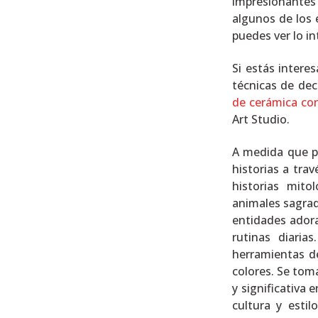
impresionantes
algunos de los 
puedes ver lo in
Si estás intere
técnicas de dec
de cerámica co
Art Studio.
A medida que pa
historias a tra
historias mito
animales sagrad
entidades ador
rutinas diaria
herramientas de
colores. Se tom
y significativa
cultura y esti