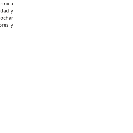
écnica
idad y
cochar
ores y