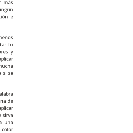
er más
ingún
ción e
 menos
tar tu
ores y
plicar
 mucha
 si se
alabra
ina de
plicar
 sirva
ma una
 color