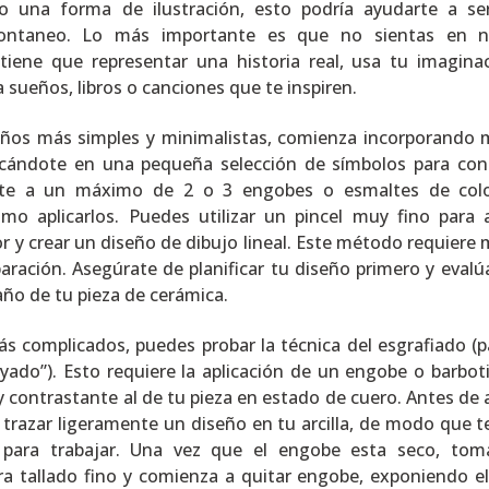
 una forma de ilustración, esto podría ayudarte a s
pontaneo. Lo más importante es que no sientas en n
ene que representar una historia real, usa tu imagina
a sueños, libros o canciones que te inspiren.
iseños más simples y minimalistas, comienza incorporando
cándote en una pequeña selección de símbolos para con
tate a un máximo de 2 o 3 engobes o esmaltes de col
mo aplicarlos. Puedes utilizar un pincel muy fino para a
r y crear un diseño de dibujo lineal. Este método requiere
paración. Asegúrate de planificar tu diseño primero y evalúa
año de tu pieza de cerámica.
s complicados, puedes probar la técnica del esgrafiado (p
rayado”). Esto requiere la aplicación de un engobe o barbot
y contrastante al de tu pieza en estado de cuero. Antes de a
s trazar ligeramente un diseño en tu arcilla, de modo que te
 para trabajar. Una vez que el engobe esta seco, to
a tallado fino y comienza a quitar engobe, exponiendo el