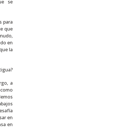
que se
s para
ce que
enudo,
ado en
que la
tigua?
rgo, a
s como
demos
abajos
esafía
sar en
nsa en