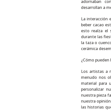
adornaban con 
desarrollan a me
La interacción
beber cacao es
esto realza el
durante las fie
la taza o cuenc
cerámica desem
¿Cómo pueden lo
Los artistas a
menudo nos olv
material para
personalizar n
nuestra pieza f
nuestra opinión 
las historias q