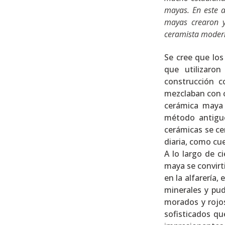
mayas. En este a
mayas crearon y
ceramista modern
Se cree que los
que utilizaro
construcción c
mezclaban con ce
cerámica maya
método antigu
cerámicas se ce
diaria, como cu
A lo largo de c
maya se convirti
en la alfarería
minerales y pud
morados y rojos
sofisticados qu