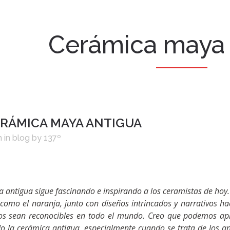
Cerámica maya 
RÁMICA MAYA ANTIGUA
h
in
blog
by
137º
 antigua sigue fascinando e inspirando a los ceramistas de hoy.
, como el naranja, junto con diseños intrincados y narrativos h
ivos sean reconocibles en todo el mundo. Creo que podemos ap
 la cerámica antigua, especialmente cuando se trata de los an