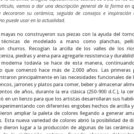
rtículo, vamos a dar una descripción general de la forma en q
 decoraron su cerámica, seguida de consejos e inspiración 
o puede usar en la actualidad.
 mayas no construyeron sus piezas con la ayuda del torno
n técnicas de modelado a mano como planchas, pelli
on churros. Recogían la arcilla de los valles de los río
niza, piedras y arena para agregarle resistencia y durabilid
 moderna todavía se hace de esta manera, continuand
o que comenzó hace más de 2.000 años. Las primeras 
ntraron principalmente en las necesidades funcionales de l
encos, jarrones y platos para comer, beber y almacenar alim
ientos de años, durante la era clásica (250-900 d.C.), la ce
ó en un lienzo para que los artistas desarrollaran sus habil
, experimentando con diferentes engobes hechos de arcilla y
ieron ampliar la paleta de colores llegando a generar amar
. Esta nueva variedad de colores abrió la posibilidad de d
e dieron lugar a la producción de algunas de las cerámic