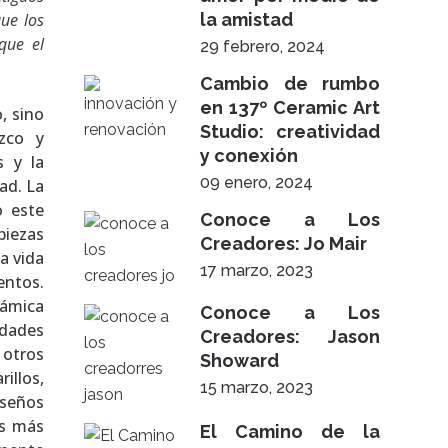
ue los
la amistad
que el
29 febrero, 2024
Cambio de rumbo
en 137º Ceramic Art
, sino
Studio: creatividad
zco y
y conexión
s y la
09 enero, 2024
ad. La
o este
Conoce a Los
piezas
Creadores: Jo Mair
a vida
17 marzo, 2023
entos.
rámica
Conoce a Los
idades
Creadores: Jason
 otros
Showard
illos,
15 marzo, 2023
iseños
as más
El Camino de la