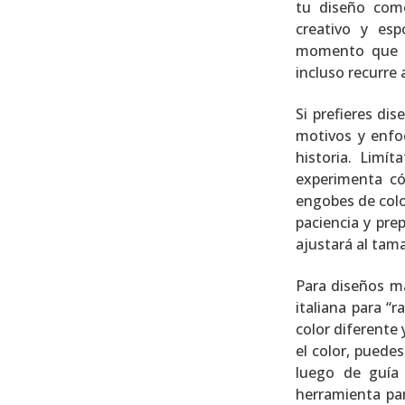
tu diseño como
creativo y es
momento que ti
incluso recurre 
Si prefieres d
motivos y enfo
historia. Limí
experimenta có
engobes de colo
paciencia y pre
ajustará al tam
Para diseños má
italiana para “
color diferente 
el color, puede
luego de guía
herramienta par