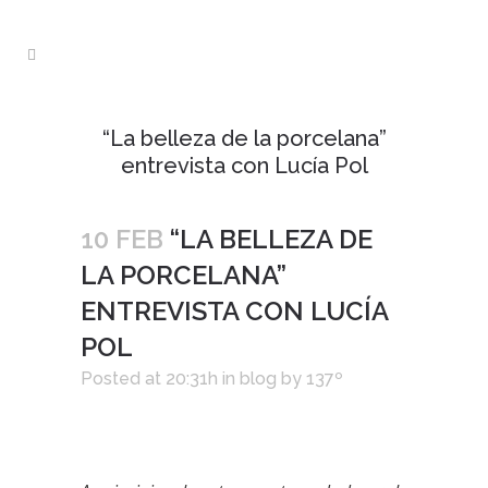
“La belleza de la porcelana”
entrevista con Lucía Pol
10 FEB
“LA BELLEZA DE
LA PORCELANA”
ENTREVISTA CON LUCÍA
POL
Posted at 20:31h
in
blog
by
137º