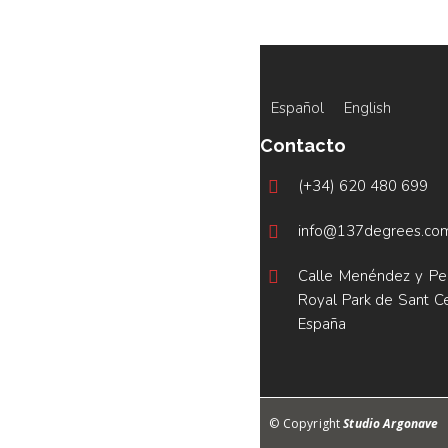
Español
English
Contacto
(+34) 620 480 699
info@137degrees.co
Calle Menéndez y Pel
Royal Park de Sant Ce
España
© Copyright
Studio Argonave