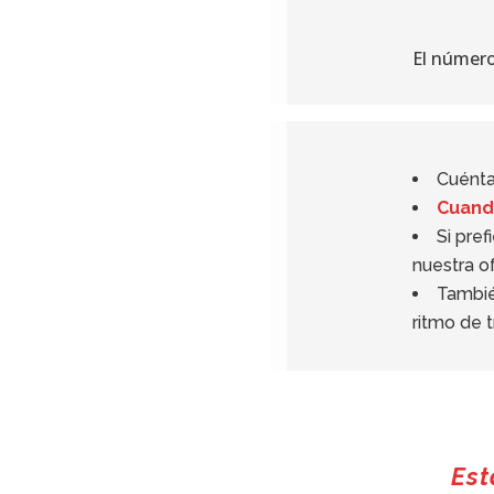
El número
Cuéntan
Cuand
Si pre
nuestra o
Tambié
ritmo de t
Est