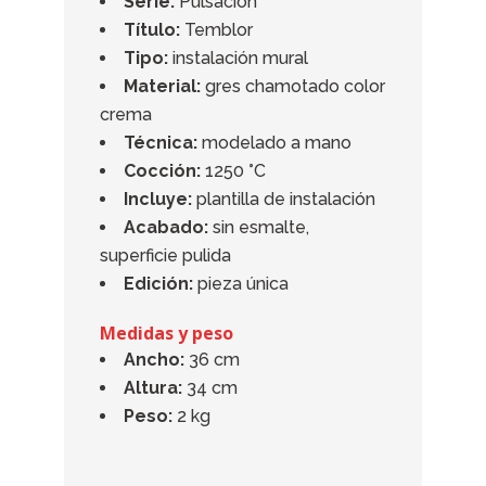
Serie:
Pulsación
Título:
Temblor
Tipo:
instalación mural
Material:
gres chamotado color
crema
Técnica:
modelado a mano
Cocción:
1250 °C
Incluye:
plantilla de instalación
Acabado:
sin esmalte,
superficie pulida
Edición:
pieza única
Medidas y peso
Ancho:
36 cm
Altura:
34 cm
Peso:
2 kg